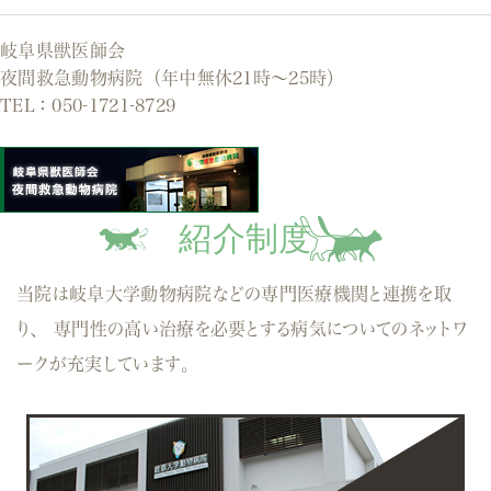
岐阜県獣医師会
夜間救急動物病院（年中無休21時～25時）
TEL：
050-1721-8729
紹介制度
当院は岐阜大学動物病院などの専門医療機関と連携を取
り、
専門性の高い治療を必要とする病気についてのネットワ
ークが充実しています。