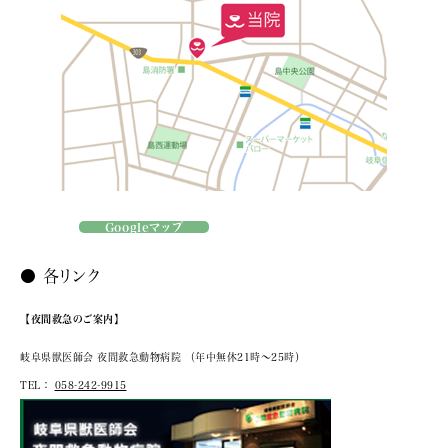
Googleマップ
● 各リンク
【夜間救急のご案内】
岐阜県獣医師会 夜間救急動物病院
（年中無休21時～25時）
TEL：
058-242-9915