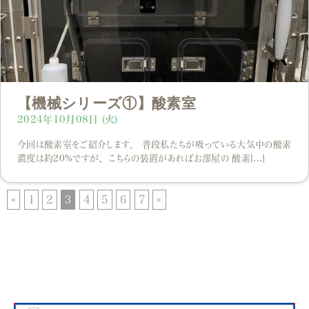
【機械シリーズ①】酸素室
2024年10月08日 (火)
今回は酸素室をご紹介します。 普段私たちが吸っている大気中の酸素
濃度は約20%ですが、こちらの装置があればお部屋の 酸素[...]
«
1
2
3
4
5
6
7
»