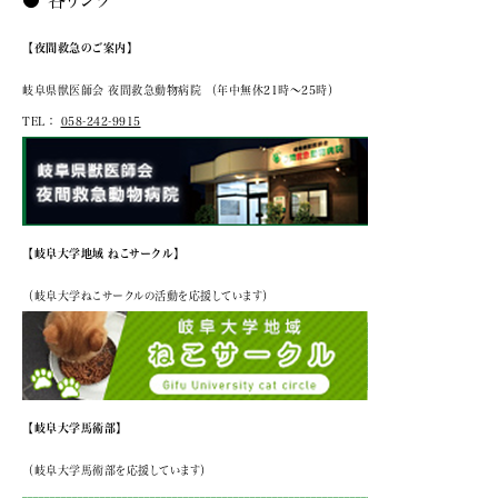
【夜間救急のご案内】
岐阜県獣医師会 夜間救急動物病院
（年中無休21時～25時）
TEL：
058-242-9915
【岐阜大学地域 ねこサークル】
（岐阜大学ねこサークルの活動を応援しています）
【岐阜大学馬術部】
（岐阜大学馬術部を応援しています）