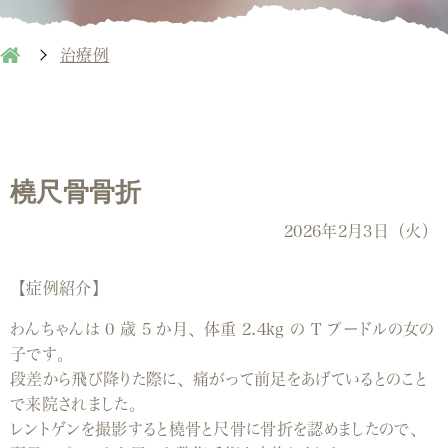
治療例
橈尺骨骨折
2026年2月3日（火）
【症例紹介】
わんちゃんは
0
歳
5
か月、体重
2.4kg
の
T
プードルの女の
子です。
段差から飛び降りた際に、痛がって前足をあげているとのこと
で来院されました。
レントゲンを撮影すると橈骨と尺骨に骨折を認めましたので、