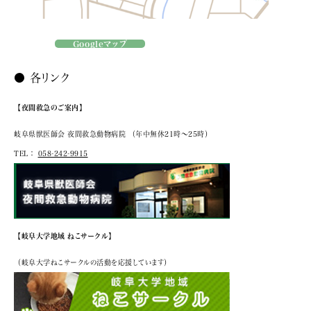
Googleマップ
● 各リンク
【夜間救急のご案内】
岐阜県獣医師会 夜間救急動物病院
（年中無休21時～25時）
TEL：
058-242-9915
【岐阜大学地域 ねこサークル】
（岐阜大学ねこサークルの活動を応援しています）