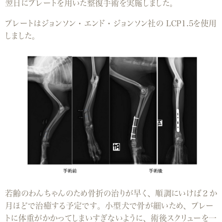
翌日にプレートを用い
た整復手術を実施しました。
プレートはジョンソン・エンド・ジョンソン社の
LCP1.5
を使用
しました。
若齢のわんちゃんのため骨折の治りが早く、順調にいけば２か
月ほどで治癒する予
定です。小型犬で骨が細いため、プレー
トに体重がかかってしまいすぎないように、
術後スクリューを一