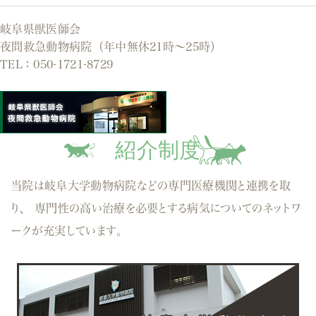
岐阜県獣医師会
夜間救急動物病院（年中無休21時～25時）
TEL：
050-1721-8729
紹介制度
当院は岐阜大学動物病院などの専門医療機関と連携を取
り、
専門性の高い治療を必要とする病気についてのネットワ
ークが充実しています。