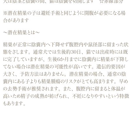
犬は陰茎と陰嚢の間、猫は陰嚢を切開します ☆赤線部分
※潜在精巣の子は避妊手術と同じように開腹が必要になる場
合があります
～潜在精巣とは～
精巣が正常に陰嚢内へ下降せず腹腔内や鼠径部に留まった状
態をさします。通常犬では生後約30日、猫では出産時には既
に完了していますが、生後6か月までに陰嚢内に精巣が下降し
てない場合は潜在精巣の可能性が高いです。遺伝的要因が
大きく、予防方法はありません。潜在精巣の場合、通常の陰
嚢内にある子よりも精巣腫瘍のリスクがとても高まります。早め
の去勢手術が推奨されます。また、腹腔内に留まると体温が
高いため精子の成熟が妨げられ、不妊になりやすいという特徴
もあります。