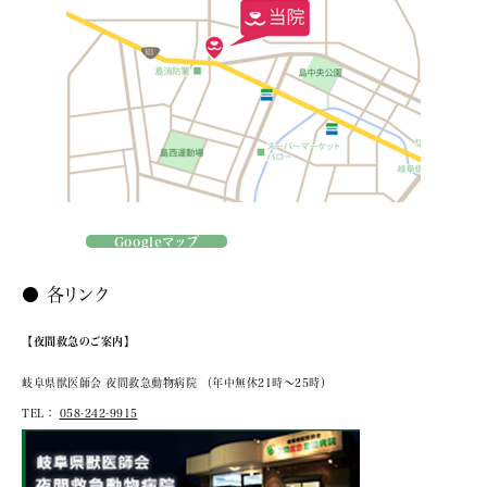
Googleマップ
● 各リンク
【夜間救急のご案内】
岐阜県獣医師会 夜間救急動物病院
（年中無休21時～25時）
TEL：
058-242-9915