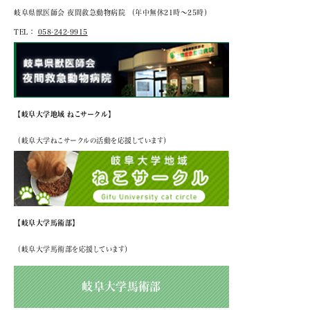
岐阜県獣医師会 夜間救急動物病院
（年中無休21時～25時）
TEL：
058-242-9915
【岐阜大学地域 ねこサークル】
（岐阜大学ねこサークルの活動を応援しています）
【岐阜大学馬術部】
（岐阜大学馬術部を応援しています）
岐阜大学馬術部