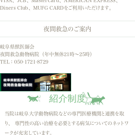
VISA、JCB、MasterCard、AMERICAN EXPRESS、
Diners Club、MUFG CARDをご利用いただけます。
夜間救急のご案内
岐阜県獣医師会
夜間救急動物病院（年中無休21時～25時）
TEL：
050-1721-8729
紹介制度
当院は岐阜大学動物病院などの専門医療機関と連携を取
り、
専門性の高い治療を必要とする病気についてのネットワ
ークが充実しています。