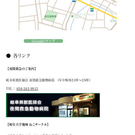
Googleマップ
● 各リンク
【夜間救急のご案内】
岐阜県獣医師会 夜間救急動物病院
（年中無休21時～25時）
TEL：
058-242-9915
【岐阜大学地域 ねこサークル】