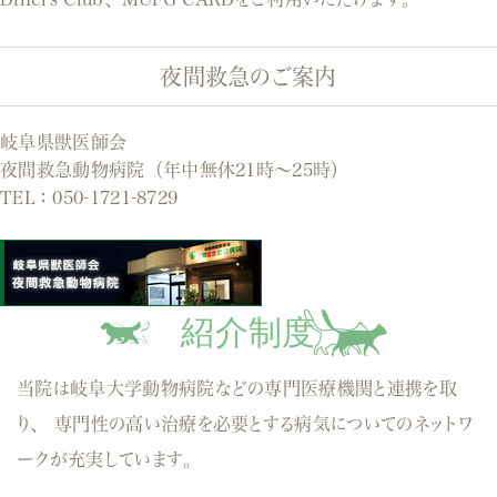
夜間救急のご案内
岐阜県獣医師会
夜間救急動物病院（年中無休21時～25時）
TEL：
050-1721-8729
紹介制度
当院は岐阜大学動物病院などの専門医療機関と連携を取
り、
専門性の高い治療を必要とする病気についてのネットワ
ークが充実しています。