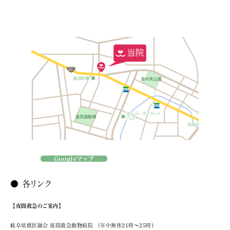
Googleマップ
● 各リンク
【夜間救急のご案内】
岐阜県獣医師会 夜間救急動物病院
（年中無休21時～25時）