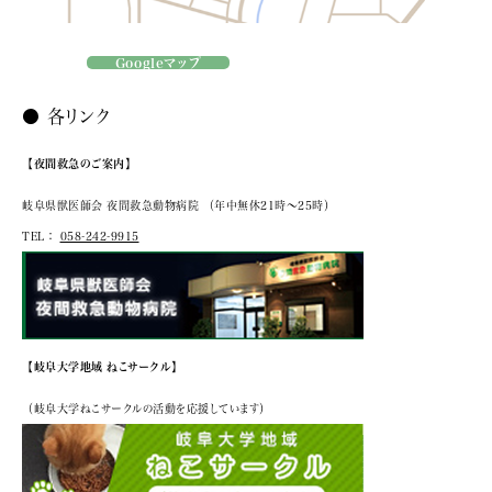
Googleマップ
● 各リンク
【夜間救急のご案内】
岐阜県獣医師会 夜間救急動物病院
（年中無休21時～25時）
TEL：
058-242-9915
【岐阜大学地域 ねこサークル】
（岐阜大学ねこサークルの活動を応援しています）