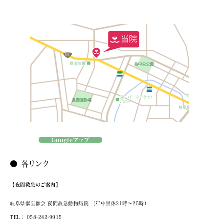
Googleマップ
● 各リンク
【夜間救急のご案内】
岐阜県獣医師会 夜間救急動物病院
（年中無休21時～25時）
TEL：
058-242-9915