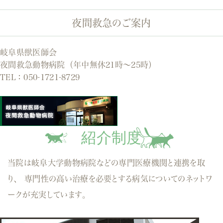
夜間救急のご案内
岐阜県獣医師会
夜間救急動物病院（年中無休21時～25時）
TEL：
050-1721-8729
紹介制度
当院は岐阜大学動物病院などの専門医療機関と連携を取
り、
専門性の高い治療を必要とする病気についてのネットワ
ークが充実しています。