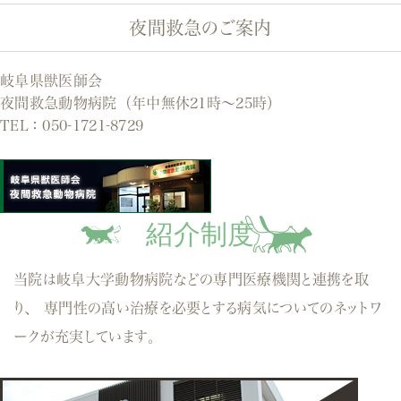
夜間救急のご案内
岐阜県獣医師会
夜間救急動物病院（年中無休21時～25時）
TEL：
050-1721-8729
紹介制度
当院は岐阜大学動物病院などの専門医療機関と連携を取
り、
専門性の高い治療を必要とする病気についてのネットワ
ークが充実しています。