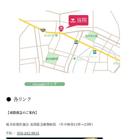
Googleマップ
● 各リンク
【夜間救急のご案内】
岐阜県獣医師会 夜間救急動物病院
（年中無休21時～25時）
TEL：
058-242-9915