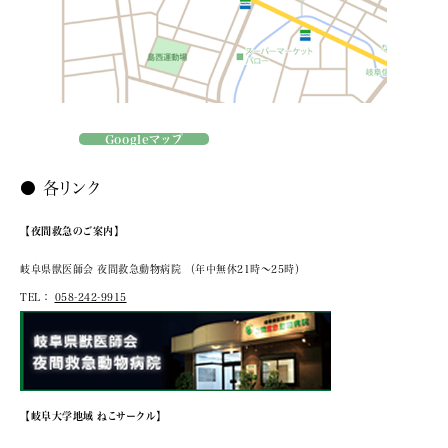
Googleマップ
● 各リンク
【夜間救急のご案内】
岐阜県獣医師会 夜間救急動物病院
（年中無休21時～25時）
TEL：
058-242-9915
【岐阜大学地域 ねこサークル】