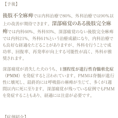
【予後】
後肢不全麻痺
では内科治療で80%、外科治療では90％以
深部痛覚のある後肢完全麻
上の改善が期待できます。
痺
では内科60%、外科93%、
深部痛覚のない後肢完全麻痺
では内科21%、外科61%という治療成績になり、内科治療で
も良好な経過をたどることがありますが、外科を行うことで成
功率、回復率、再発率が向上する可能性が高く、外科が推
奨されます。
深部痛覚が消失した犬のうち、
1
割程度が進行性脊髄軟化症
（PMM）
を発症すると言われています。
PMMは脊髄が進行
性に壊死し、最終的には呼吸筋の麻痺が生じて、多くが1週
間以内に死に至ります。深部痛覚が残っている症例でもPMM
を発症することもあり、経過には注意が必要です。
【症例紹介】