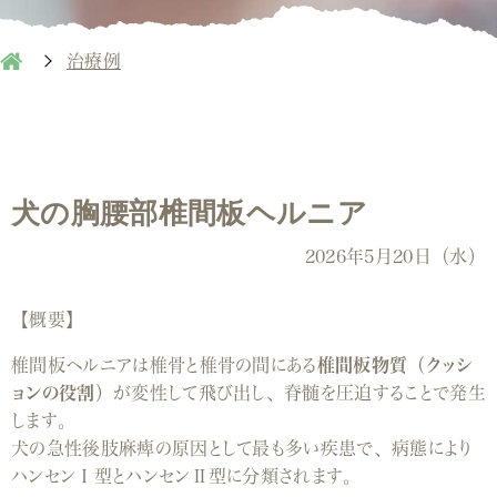
治療例
犬の胸腰部椎間板ヘルニア
2026年5月20日（水）
【
概要
】
椎間板ヘルニアは椎骨と椎骨の間にある
椎間板物質（クッシ
ョンの役割）
が変性して飛び出し、脊髄を圧迫することで発生
します。
犬の急性後肢麻痺の原因として最も多い疾患で、病態により
ハンセンⅠ型とハンセンⅡ型に分類されます。