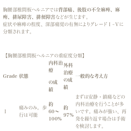
胸腰部椎間板ヘルニアでは
背部痛、後肢の不全麻痺、麻
痺、排尿障害、排便障害
などが生じます。
症状や麻痺の程度、深部痛覚の有無によりグレード
Ⅰ~Ⅴ
に
分類されます。
【
胸腰部椎間板ヘルニアの重症度分類
】
内科治
外科
療
治療
Grade
状態
一般的な考え方
の成
の成
績
績
まずは安静・鎮痛などの
約
内科治療を行うことが多
痛みのみ。歩
約
Ⅰ
60〜
いです。痛みが強い、再
行は可能
97%
100%
発を繰り返す場合は手術
を検討します。