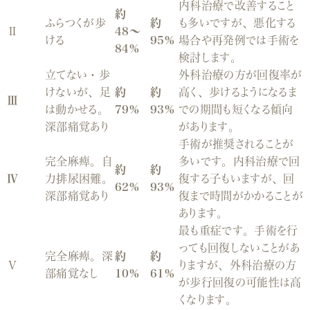
内科治療で改善すること
約
ふらつくが歩
約
も多いですが、悪化する
Ⅱ
48〜
ける
95%
場合や再発例では手術を
84%
検討します。
立てない・歩
外科治療の方が回復率が
けないが、足
約
約
高く
、歩けるようになるま
Ⅲ
は動かせる。
79%
93%
での期間も短くなる傾向
深部痛覚あり
があります。
手術が推奨されることが
完全麻痺。自
多い
です。内科治療で回
約
約
Ⅳ
力排尿困難。
復する子もいますが、回
62%
93%
深部痛覚あり
復まで時間がかかることが
あります。
最も重症
です。手術を行
っても回復しないことがあ
完全麻痺。深
約
約
Ⅴ
りますが、外科治療の方
部痛覚なし
10%
61%
が歩行回復の可能性は高
くなります。