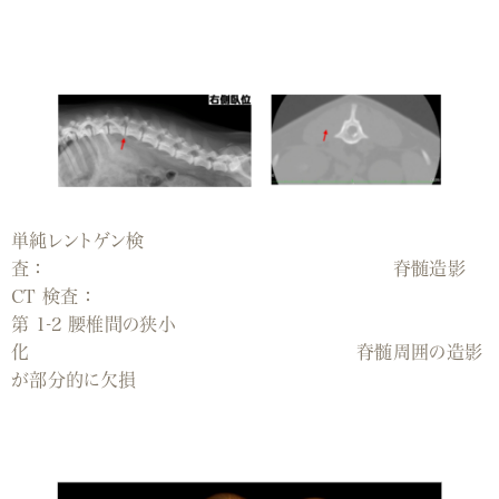
単純レントゲン検
査： 脊髄造影
CT 検査：
第 1-2 腰椎間の狭小
化 脊髄周囲の造影
が部分的に欠損