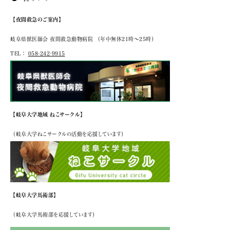
【夜間救急のご案内】
岐阜県獣医師会 夜間救急動物病院
（年中無休21時～25時）
TEL：
058-242-9915
【岐阜大学地域 ねこサークル】
（岐阜大学ねこサークルの活動を応援しています）
【岐阜大学馬術部】
（岐阜大学馬術部を応援しています）